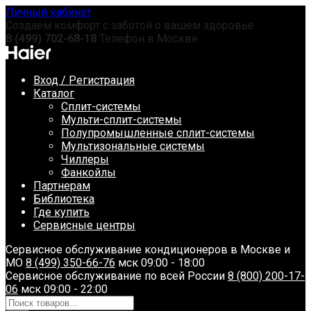
Перейти
Личный кабинет
к
Создаем комфорт с заботой о вашем здоровье
содержанию
8 (499) 702-68-18
Телефон в Москве
Вход / Регистрация
Каталог
Сплит-системы
Мульти-сплит-системы
Полупромышленные сплит-системы
Мультизональные системы
Чиллеры
Фанкойлы
Партнерам
Библиотека
Где купить
Сервисные центры
Сервисное обслуживание кондиционеров в Москве и
МО
8 (499) 350-66-76
мск 09:00 - 18:00
Сервисное обслуживание по всей России
8 (800) 200-17-
06
мск 09:00 - 22:00
Поиск