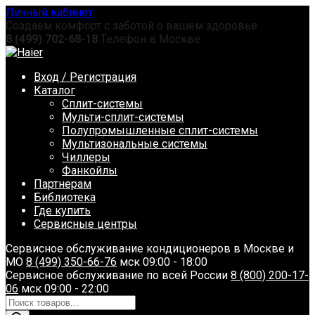
Перейти
Личный кабинет
к
Создаем комфорт с заботой о вашем здоровье
содержанию
8 (499) 702-68-18
Телефон в Москве
Вход / Регистрация
Каталог
Сплит-системы
Мульти-сплит-системы
Полупромышленные сплит-системы
Мультизональные системы
Чиллеры
Фанкойлы
Партнерам
Библиотека
Где купить
Сервисные центры
Сервисное обслуживание кондиционеров в Москве и
МО
8 (499) 350-66-76
мск 09:00 - 18:00
Сервисное обслуживание по всей России
8 (800) 200-17-
06
мск 09:00 - 22:00
Поиск
товаров