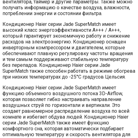
вентилятора, таймер и другие параметры. Также можно
получать информацию о качестве воздуха, влажности,
потреблении энергии и состоянии фильтра.
Кондиционер Haier серии Jade SuperMatch имеет
высокий класс энергоэффективности A+++ / A+++,
который гарантирует экономичную работу и снижение
расходов на электроэнергию. Кондиционер оснащен
инверторным компрессором и двигателем, которые
обеспечивают плавную регулировку частоты вращения
и тем самым поддерживают стабильную температуру
без перепадов. Кондиционер Haier серии Jade
SuperMatch также способен работать в режиме обогрева
при низких температурах до -25°C градусов Цельсия.
Кондиционер Haier серии Jade SuperMatch имеет
функцию объемного воздушного потока 3D-Airflow,
которая позволяет гибко настраивать направление
воздушных струй по горизонтали и вертикали. Это
создает равномерное распределение воздуха по всей
комнате и избегает обдува людей. Кондиционер Haier
серии Jade SuperMatch также имеет функцию
комфортного сна, которая автоматически подбирает
оптимальную температуру и скорость вентилятора для