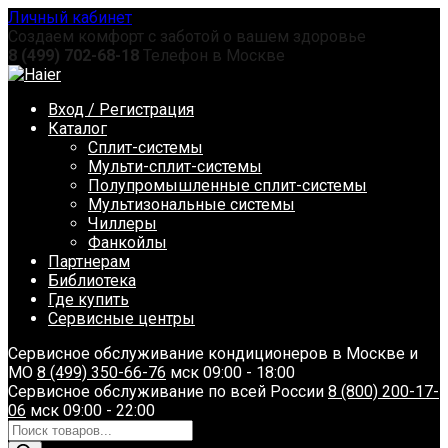
Перейти
Личный кабинет
к
Создаем комфорт с заботой о вашем здоровье
содержанию
8 (499) 702-68-18
Телефон в Москве
Вход / Регистрация
Каталог
Сплит-системы
Мульти-сплит-системы
Полупромышленные сплит-системы
Мультизональные системы
Чиллеры
Фанкойлы
Партнерам
Библиотека
Где купить
Сервисные центры
Сервисное обслуживание кондиционеров в Москве и
МО
8 (499) 350-66-76
мск 09:00 - 18:00
Сервисное обслуживание по всей России
8 (800) 200-17-
06
мск 09:00 - 22:00
Поиск
товаров