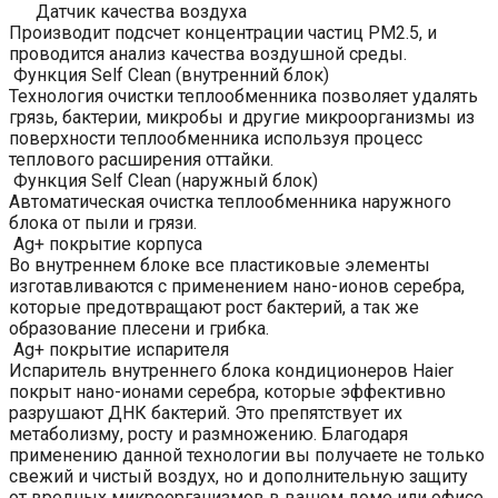
Датчик качества воздуха
Производит подсчет концентрации частиц PM2.5, и
проводится анализ качества воздушной среды.
Функция Self Clean (внутренний блок)
Технология очистки теплообменника позволяет удалять
грязь, бактерии, микробы и другие микроорганизмы из
поверхности теплообменника используя процесс
теплового расширения оттайки.
Функция Self Clean (наружный блок)
Автоматическая очистка теплообменника наружного
блока от пыли и грязи.
Ag+ покрытие корпуса
Во внутреннем блоке все пластиковые элементы
изготавливаются с применением нано-ионов серебра,
которые предотвращают рост бактерий, а так же
образование плесени и грибка.
Ag+ покрытие испарителя
Испаритель внутреннего блока кондиционеров Haier
покрыт нано-ионами серебра, которые эффективно
разрушают ДНК бактерий. Это препятствует их
метаболизму, росту и размножению. Благодаря
применению данной технологии вы получаете не только
свежий и чистый воздух, но и дополнительную защиту
от вредных микроорганизмов в вашем доме или офисе.