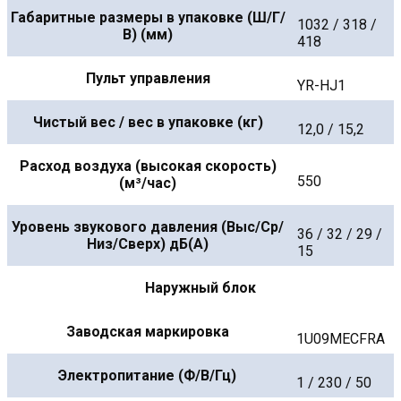
Габаритные размеры в упаковке (Ш/Г/
1032 / 318 /
В) (мм)
418
Пульт управления
YR-HJ1
Чистый вес / вес в упаковке (кг)
12,0 / 15,2
Расход воздуха (высокая скорость)
550
(м³/час)
Уровень звукового давления (Выс/Ср/
36 / 32 / 29 /
Низ/Сверх) дБ(А)
15
Наружный блок
Заводская маркировка
1U09MECFRA
Электропитание (Ф/В/Гц)
1 / 230 / 50