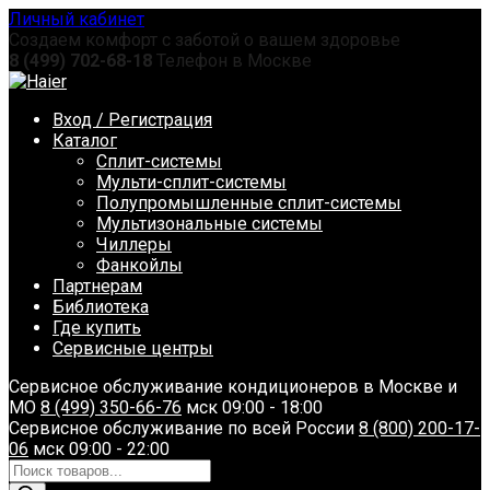
Перейти
Личный кабинет
к
Создаем комфорт с заботой о вашем здоровье
содержанию
8 (499) 702-68-18
Телефон в Москве
Вход / Регистрация
Каталог
Сплит-системы
Мульти-сплит-системы
Полупромышленные сплит-системы
Мультизональные системы
Чиллеры
Фанкойлы
Партнерам
Библиотека
Где купить
Сервисные центры
Сервисное обслуживание кондиционеров в Москве и
МО
8 (499) 350-66-76
мск 09:00 - 18:00
Сервисное обслуживание по всей России
8 (800) 200-17-
06
мск 09:00 - 22:00
Поиск
товаров