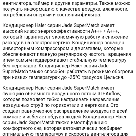
вентилятора, таймер и другие параметры. Также можно
получать информацию о качестве воздуха, влажности,
потреблении энергии и состоянии фильтра.
Кондиционер Haier серии Jade SuperMatch имеет
высокий класс энергоэффективности A+++ / A+++,
который гарантирует экономичную работу и снижение
расходов на электроэнергию. Кондиционер оснащен
инверторным компрессором и двигателем, которые
обеспечивают плавную регулировку частоты вращения
и тем самым поддерживают стабильную температуру
без перепадов. Кондиционер Haier серии Jade
SuperMatch также способен работать в режиме обогрева
при низких температурах до -25°C градусов Цельсия.
Кондиционер Haier серии Jade SuperMatch имеет
функцию объемного воздушного потока 3D-Airflow,
которая позволяет гибко настраивать направление
воздушных струй по горизонтали и вертикали. Это
создает равномерное распределение воздуха по всей
комнате и избегает обдува людей. Кондиционер Haier
серии Jade SuperMatch также имеет функцию
комфортного сна, которая автоматически подбирает
оптимальную температуру и скорость вентилятора для