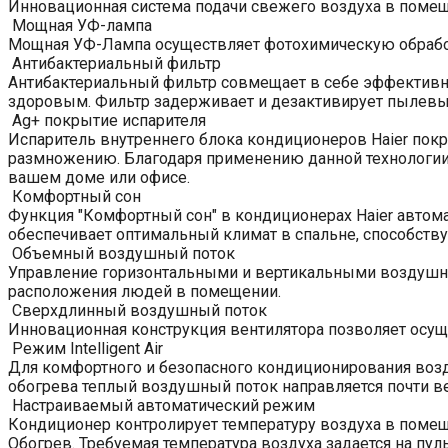
Инновационная система подачи свежего воздуха в поме
Мощная УФ-лампа
Мощная УФ-Лампа осуществляет фотохимическую обработ
Антибактериальный фильтр
Антибактериальный фильтр совмещает в себе эффективнос
здоровым. Фильтр задерживает и дезактивирует пылевых
Ag+ покрытие испарителя
Испаритель внутреннего блока кондиционеров Haier покр
размножению. Благодаря применению данной технологии 
вашем доме или офисе.
Комфортный сон
Функция "Комфортный сон" в кондиционерах Haier автома
обеспечивает оптимальный климат в спальне, способству
Объемный воздушный поток
Управление горизонтальными и вертикальными воздушны
расположения людей в помещении.
Сверхдлинный воздушный поток
Инновационная конструкция вентилятора позволяет осуще
Режим Intelligent Air
Для комфортного и безопасного кондиционирования возд
обогрева теплый воздушный поток направляется почти ве
Настраиваемый автоматический режим
Кондиционер контролирует температуру воздуха в помещ
Обогрев. Требуемая температура воздуха задается на пуль