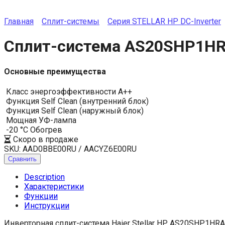
Главная
Сплит-системы
Серия STELLAR HP DC-Inverter
Сплит-система AS20SHP1HRA
Основные преимущества
Класс энергоэффективности A++
Функция Self Clean (внутренний блок)
Функция Self Clean (наружный блок)
Мощная УФ-лампа
-20 °C Обогрев
Скоро в продаже
SKU:
AAD0BBE00RU / AACYZ6E00RU
Сравнить
Description
Характеристики
Функции
Инструкции
Инверторная сплит-система Haier Stellar HP AS20SHP1H