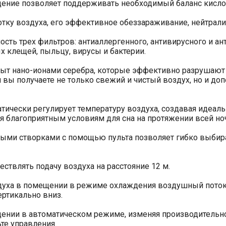
щение позволяет поддерживать необходимый баланс кисло
ку воздуха, его эффективное обеззараживание, нейтрали
ть трех фильтров: антиаллергенного, антивирусного и ан
 клещей, пыльцу, вирусы и бактерии.
ыт нано-ионами серебра, которые эффективно разрушают Д
вы получаете не только свежий и чистый воздух, но и д
тически регулирует температуру воздуха, создавая идеал
я благоприятным условиям для сна на протяжении всей но
ми створками с помощью пульта позволяет гибко выбира
ствлять подачу воздуха на расстояние 12 м.
уха в помещении в режиме охлаждения воздушный поток н
ртикально вниз.
ении в автоматическом режиме, изменяя производительно
те управления.