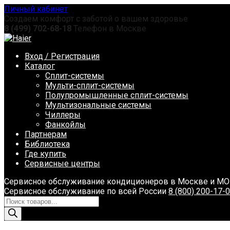
Перейти
Личный кабинет
к
Создаем комфорт с заботой о вашем здоровье
содержанию
8 (499) 702-68-18
Телефон в Москве
Вход / Регистрация
Каталог
Сплит-системы
Мульти-сплит-системы
Полупромышленные сплит-системы
Мультизональные системы
Чиллеры
Фанкойлы
Партнерам
Библиотека
Где купить
Сервисные центры
Сервисное обслуживание кондиционеров в Москве и М
Сервисное обслуживание по всей России
8 (800) 200-17-
Поиск
товаров