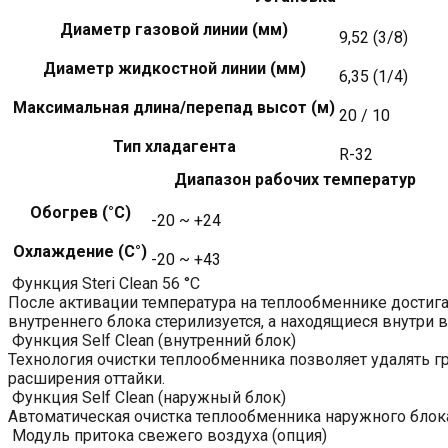
Диаметр газовой линии (мм)
9,52 (3/8)
Диаметр жидкостной линии (мм)
6,35 (1/4)
Максимальная длина/перепад высот (м)
20 / 10
Тип хладагента
R-32
Диапазон рабочих температур
Обогрев (°С)
-20 ~ +24
Охлаждение (С°)
-20 ~ +43
Функция Steri Clean 56 °C
После активации температура на теплообменнике достигае
внутреннего блока стерилизуется, а находящиеся внутри
Функция Self Clean (внутренний блок)
Технология очистки теплообменника позволяет удалять г
расширения оттайки.
Функция Self Clean (наружный блок)
Автоматическая очистка теплообменника наружного блока
Модуль притока свежего воздуха (опция)