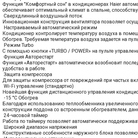
Функция "Комфортный сон" в кондиционерах Haier автома
обеспечивает оптимальный климат в спальне, способству
Сверхдлинный воздушный поток
Инновационная конструкция вентилятора позволяет осуще
Настраиваемый автоматический режим
Кондиционер контролирует температуру воздуха в помещ
Обогрев. Требуемая температура воздуха задается на пуль
Режим Turbo
С помощью кнопки «TURBO / POWER» на пульте управлен
Функция Авторестарт
Функция «Авторестарт» автоматически возобновит после
удобство в работе.
Защита компрессора
Для защиты компрессора от повреждений при частых вкл
Wi-Fi управление (стандартно)
Новейшая функция дистанционного управления кондицион
-15 °C Обогрев
Благодаря использованию теплообменника увеличенного
конструкции поддона со встроенным обогревателем, данна
24-часовой таймер
Работа по таймеру позволяет автоматически поддержива
Широкий диапазон напряжения
Конструктивные особенности наружного блока позволяют