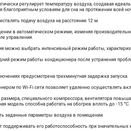
тически регулирует температуру воздуха, создавая идеал
я благоприятным условиям для сна на протяжении всей но
ствлять подачу воздуха на расстояние 12 м.
ении в автоматическом режиме, изменяя производительно
те управления.
ия можно выбрать интенсивный режим работы, характери
дний режим работы кондиционера после устранения пробле
ючениях предусмотрена трехминутная задержка запуска.
ером по Wi-Fi сети позволяет удаленно осуществлять вк
 размера, специального компрессора, вентилятора повыш
я модель способна работать на обогрев вплоть до -15 °С.
ть заданные параметры воздуха в помещении.
 поддерживать его работоспособность при значительных к