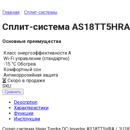
Главная
Сплит-системы
Сплит-система AS18TT5HRA 
Основные преимущества
Класс энергоэффективности A
Wi-Fi управление (стандартно)
-15 °C Обогрев
Комфортный сон
Антикоррозийная защита
Скоро в продаже
SKU:
Сравнить
Description
Характеристики
Функции
Инструкции
Сплит-система Haier Tundra DC-Inverter AS18TT5HRA / 