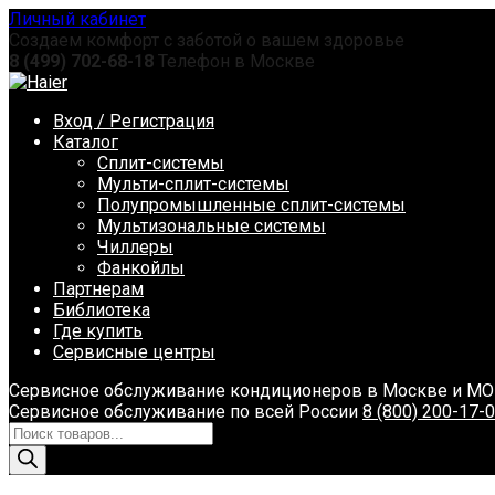
Перейти
Личный кабинет
к
Создаем комфорт с заботой о вашем здоровье
содержанию
8 (499) 702-68-18
Телефон в Москве
Вход / Регистрация
Каталог
Сплит-системы
Мульти-сплит-системы
Полупромышленные сплит-системы
Мультизональные системы
Чиллеры
Фанкойлы
Партнерам
Библиотека
Где купить
Сервисные центры
Сервисное обслуживание кондиционеров в Москве и М
Сервисное обслуживание по всей России
8 (800) 200-17-
Поиск
товаров