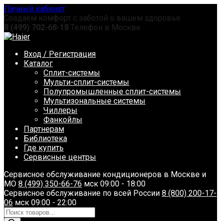
Перейти
Личный кабинет
к
Создаем комфорт с заботой о вашем здоровье
содержанию
8 (499) 702-68-18
Телефон в Москве
Вход / Регистрация
Каталог
Сплит-системы
Мульти-сплит-системы
Полупромышленные сплит-системы
Мультизональные системы
Чиллеры
Фанкойлы
Партнерам
Библиотека
Где купить
Сервисные центры
Сервисное обслуживание кондиционеров в Москве и
МО
8 (499) 350-66-76
мск 09:00 - 18:00
Сервисное обслуживание по всей России
8 (800) 200-17-
06
мск 09:00 - 22:00
Поиск
товаров