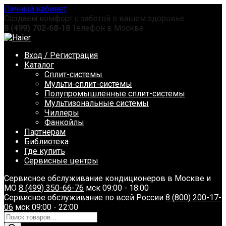
Перейти
Личный кабинет
к
Создаем комфорт с заботой о вашем здоровье
содержанию
8 (499) 702-68-18
Телефон в Москве
Вход / Регистрация
Каталог
Сплит-системы
Мульти-сплит-системы
Полупромышленные сплит-системы
Мультизональные системы
Чиллеры
Фанкойлы
Партнерам
Библиотека
Где купить
Сервисные центры
Сервисное обслуживание кондиционеров в Москве и
МО
8 (499) 350-66-76
мск 09:00 - 18:00
Сервисное обслуживание по всей России
8 (800) 200-17-
06
мск 09:00 - 22:00
Поиск
товаров