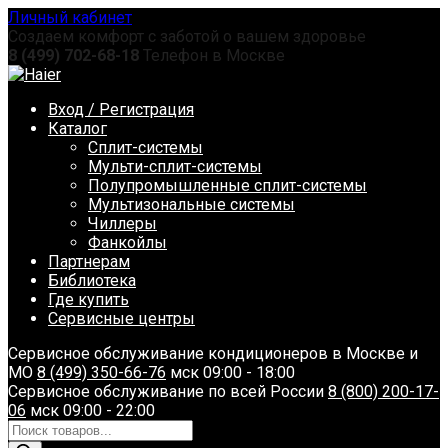
Перейти
Личный кабинет
к
Создаем комфорт с заботой о вашем здоровье
содержанию
8 (499) 702-68-18
Телефон в Москве
Вход / Регистрация
Каталог
Сплит-системы
Мульти-сплит-системы
Полупромышленные сплит-системы
Мультизональные системы
Чиллеры
Фанкойлы
Партнерам
Библиотека
Где купить
Сервисные центры
Сервисное обслуживание кондиционеров в Москве и
МО
8 (499) 350-66-76
мск 09:00 - 18:00
Сервисное обслуживание по всей России
8 (800) 200-17-
06
мск 09:00 - 22:00
Поиск
товаров