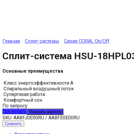
Главная
Сплит-системы
Серия CORAL On/Off
Сплит-система HSU-18HPL0
Основные преимущества
Класс энергоэффективности A
Спиральный воздушный поток
Супертихая работа
Комфортный сон
По запросу
Где купить
Показать аналоги
SKU:
AABFJ0E00RU / AABFE0E00RU
Сравнить