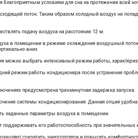
я благоприятным условиям для сна на протяжении всей но
ходящий поток. Таким образом холодный воздух не попада
ствлять подачу воздуха на расстояние 12 м.
уха в помещении в режиме охлаждения воздушный поток н
ртикально вниз.
ия можно выбрать интенсивный режим работы, характери
дний режим работы кондиционера после устранения пробле
ючениях предусмотрена трехминутная задержка запуска.
чение системы кондиционирования. Данная опция удобна
ть заданные параметры воздуха в помещении.
 поддерживать его работоспособность при значительных к
позволяет сократить энергопотери и повысить комфортнос