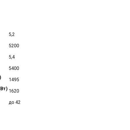
5,2
5200
5,4
5400
)
1495
Вт)
1620
до 42