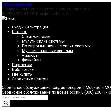
Перейти
Личный кабинет
к
Создаем комфорт с заботой о вашем здоровье
содержанию
8 (499) 702-68-18
Телефон в Москве
Вход / Регистрация
Каталог
Сплит-системы
Мульти-сплит-системы
Полупромышленные сплит-системы
Мультизональные системы
Чиллеры
Фанкойлы
Партнерам
Библиотека
Где купить
Сервисные центры
Сервисное обслуживание кондиционеров в Москве и М
Сервисное обслуживание по всей России
8 (800) 200-17-
Поиск
товаров