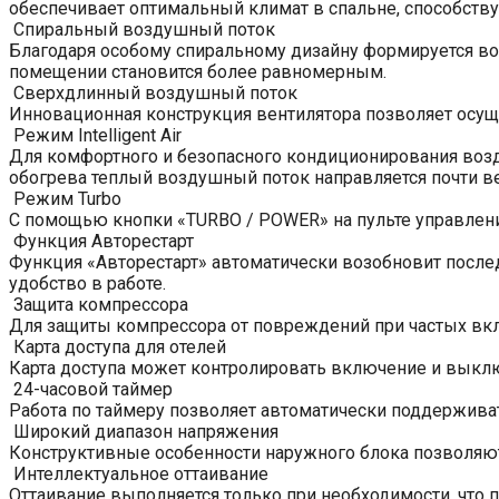
обеспечивает оптимальный климат в спальне, способству
Спиральный воздушный поток
Благодаря особому спиральному дизайну формируется вос
помещении становится более равномерным.
Сверхдлинный воздушный поток
Инновационная конструкция вентилятора позволяет осуще
Режим Intelligent Air
Для комфортного и безопасного кондиционирования возд
обогрева теплый воздушный поток направляется почти ве
Режим Turbo
С помощью кнопки «TURBO / POWER» на пульте управлен
Функция Авторестарт
Функция «Авторестарт» автоматически возобновит после
удобство в работе.
Защита компрессора
Для защиты компрессора от повреждений при частых вкл
Карта доступа для отелей
Карта доступа может контролировать включение и выклю
24-часовой таймер
Работа по таймеру позволяет автоматически поддержива
Широкий диапазон напряжения
Конструктивные особенности наружного блока позволяют
Интеллектуальное оттаивание
Оттаивание выполняется только при необходимости, что 