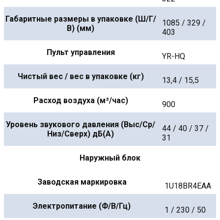
Габаритные размеры в упаковке (Ш/Г/
1085 / 329 /
В) (мм)
403
Пульт управления
YR-HQ
Чистый вес / вес в упаковке (кг)
13,4 / 15,5
Расход воздуха (м³/час)
900
Уровень звукового давления (Выс/Ср/
44 / 40 / 37 /
Низ/Сверх) дБ(А)
31
Наружный блок
Заводская маркировка
1U18BR4EAA
Электропитание (Ф/В/Гц)
1 / 230 / 50