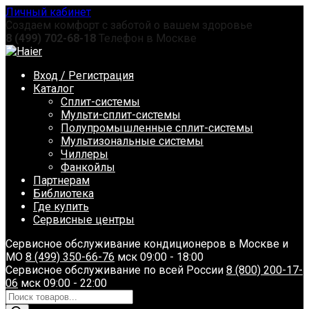
Перейти
Личный кабинет
к
Создаем комфорт с заботой о вашем здоровье
содержанию
8 (499) 702-68-18
Телефон в Москве
Вход / Регистрация
Каталог
Сплит-системы
Мульти-сплит-системы
Полупромышленные сплит-системы
Мультизональные системы
Чиллеры
Фанкойлы
Партнерам
Библиотека
Где купить
Сервисные центры
Сервисное обслуживание кондиционеров в Москве и
МО
8 (499) 350-66-76
мск 09:00 - 18:00
Сервисное обслуживание по всей России
8 (800) 200-17-
06
мск 09:00 - 22:00
Поиск
товаров