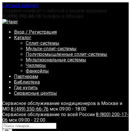
Перейти
Личный кабинет
к
Создаем комфорт с заботой о вашем здоровье
содержанию
8 (499) 702-68-18
Телефон в Москве
Вход / Регистрация
Каталог
Сплит-системы
Мульти-сплит-системы
Полупромышленные сплит-системы
Мультизональные системы
Чиллеры
Фанкойлы
Партнерам
Библиотека
Где купить
Сервисные центры
Сервисное обслуживание кондиционеров в Москве и
МО
8 (499) 350-66-76
мск 09:00 - 18:00
Сервисное обслуживание по всей России
8 (800) 200-17-
06
мск 09:00 - 22:00
Поиск
товаров