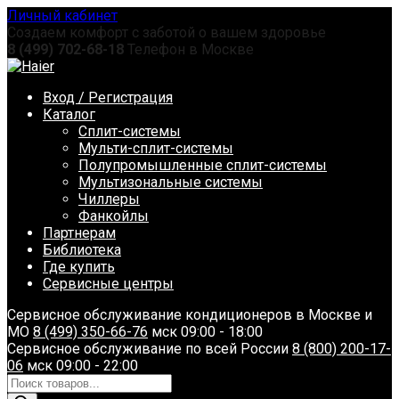
Перейти
Личный кабинет
к
Создаем комфорт с заботой о вашем здоровье
содержанию
8 (499) 702-68-18
Телефон в Москве
Вход / Регистрация
Каталог
Сплит-системы
Мульти-сплит-системы
Полупромышленные сплит-системы
Мультизональные системы
Чиллеры
Фанкойлы
Партнерам
Библиотека
Где купить
Сервисные центры
Сервисное обслуживание кондиционеров в Москве и
МО
8 (499) 350-66-76
мск 09:00 - 18:00
Сервисное обслуживание по всей России
8 (800) 200-17-
06
мск 09:00 - 22:00
Поиск
товаров