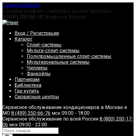
Перейти
Личный кабинет
к
Создаем комфорт с заботой о вашем здоровье
содержанию
8 (499) 702-68-18
Телефон в Москве
Вход / Регистрация
Каталог
Сплит-системы
Мульти-сплит-системы
Полупромышленные сплит-системы
Мультизональные системы
Чиллеры
Фанкойлы
Партнерам
Библиотека
Где купить
Сервисные центры
Сервисное обслуживание кондиционеров в Москве и
МО
8 (499) 350-66-76
мск 09:00 - 18:00
Сервисное обслуживание по всей России
8 (800) 200-17-
06
мск 09:00 - 22:00
Поиск
товаров