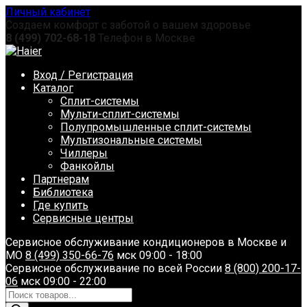
Перейти
Личный кабинет
к
Создаем комфорт с заботой о вашем здоровье
содержанию
8 (499) 702-68-18
Телефон в Москве
Вход / Регистрация
Каталог
Сплит-системы
Мульти-сплит-системы
Полупромышленные сплит-системы
Мультизональные системы
Чиллеры
Фанкойлы
Партнерам
Библиотека
Где купить
Сервисные центры
Сервисное обслуживание кондиционеров в Москве и
МО
8 (499) 350-66-76
мск 09:00 - 18:00
Сервисное обслуживание по всей России
8 (800) 200-17-
06
мск 09:00 - 22:00
Поиск
товаров