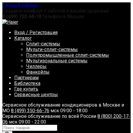
Перейти
Личный кабинет
к
Создаем комфорт с заботой о вашем здоровье
содержанию
8 (499) 702-68-18
Телефон в Москве
Вход / Регистрация
Каталог
Сплит-системы
Мульти-сплит-системы
Полупромышленные сплит-системы
Мультизональные системы
Чиллеры
Фанкойлы
Партнерам
Библиотека
Где купить
Сервисные центры
Сервисное обслуживание кондиционеров в Москве и
МО
8 (499) 350-66-76
мск 09:00 - 18:00
Сервисное обслуживание по всей России
8 (800) 200-17-
06
мск 09:00 - 22:00
Поиск
товаров