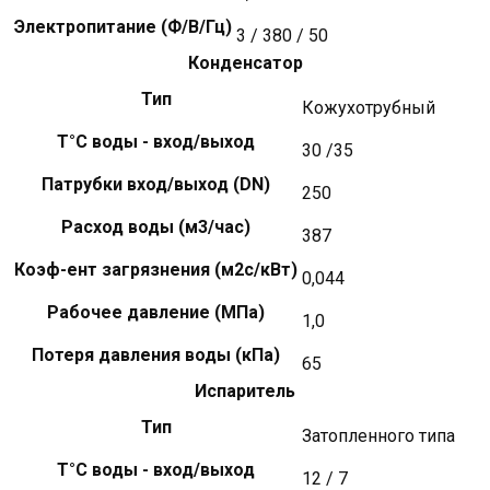
Электропитание (Ф/В/Гц)
3 / 380 / 50
Конденсатор
Тип
Кожухотрубный
Т°C воды - вход/выход
30 /35
Патрубки вход/выход (DN)
250
Расход воды (м3/час)
387
Коэф-ент загрязнения (м2с/кВт)
0,044
Рабочее давление (MПa)
1,0
Потеря давления воды (кПa)
65
Испаритель
Тип
Затопленного типа
Т°C воды - вход/выход
12 / 7