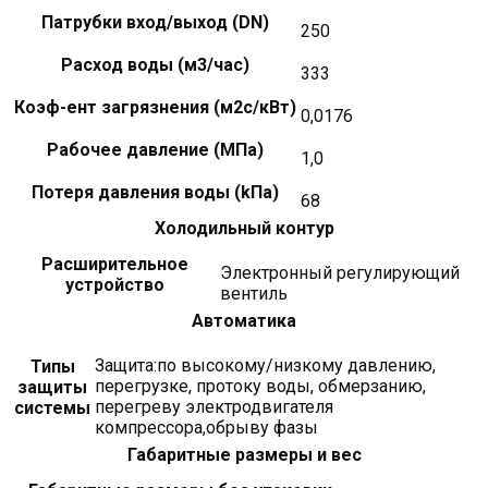
Патрубки вход/выход (DN)
250
Расход воды (м3/час)
333
Коэф-ент загрязнения (м2с/кВт)
0,0176
Рабочее давление (MПa)
1,0
Потеря давления воды (kПa)
68
Холодильный контур
Расширительное
Электронный регулирующий
устройство
вентиль
Автоматика
Защита:по высокому/низкому давлению,
Типы
перегрузке, протоку воды, обмерзанию,
защиты
перегреву электродвигателя
системы
компрессора,обрыву фазы
Габаритные размеры и вес