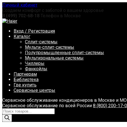
Перейти
Личный кабинет
к
Создаем комфорт с заботой о вашем здоровье
содержанию
8 (499) 702-68-18
Телефон в Москве
Вход / Регистрация
Каталог
Сплит-системы
Мульти-сплит-системы
Полупромышленные сплит-системы
Мультизональные системы
Чиллеры
Фанкойлы
Партнерам
Библиотека
Где купить
Сервисные центры
Сервисное обслуживание кондиционеров в Москве и М
Сервисное обслуживание по всей России
8 (800) 200-17-
Поиск
товаров