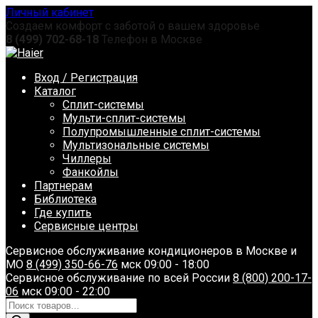
Перейти
Личный кабинет
к
Создаем комфорт с заботой о вашем здоровье
содержанию
8 (499) 702-68-18
Телефон в Москве
Вход / Регистрация
Каталог
Сплит-системы
Мульти-сплит-системы
Полупромышленные сплит-системы
Мультизональные системы
Чиллеры
Фанкойлы
Партнерам
Библиотека
Где купить
Сервисные центры
Сервисное обслуживание кондиционеров в Москве и
МО
8 (499) 350-66-76
мск 09:00 - 18:00
Сервисное обслуживание по всей России
8 (800) 200-17-
06
мск 09:00 - 22:00
Поиск
товаров