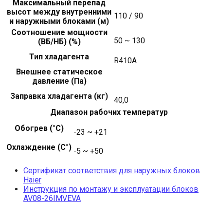
Максимальный перепад
высот между внутренними
110 / 90
и наружными блоками (м)
Соотношение мощности
50 ~ 130
(ВБ/НБ) (%)
Тип хладагента
R410A
Внешнее статическое
давление (Па)
Заправка хладагента (кг)
40,0
Диапазон рабочих температур
Обогрев (°С)
-23 ~ +21
Охлаждение (С°)
-5 ~ +50
Сертификат соответствия для наружных блоков
Haier
Инструкция по монтажу и эксплуатации блоков
AV08-26IMVEVA