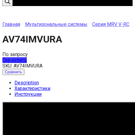
Главная
Мультизональные системы
Серия MRV V-RC
AV74IMVURA
По запросу
Где купить
SKU:
AV74IMVURA
Сравнить
Description
Характеристики
Инструкции