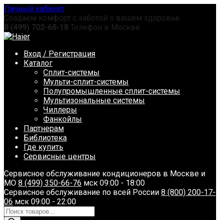
Перейти
Личный кабинет
к
Создаем комфорт с заботой о вашем здоровье
содержанию
8 (499) 702-68-18
Телефон в Москве
Вход / Регистрация
Каталог
Сплит-системы
Мульти-сплит-системы
Полупромышленные сплит-системы
Мультизональные системы
Чиллеры
Фанкойлы
Партнерам
Библиотека
Где купить
Сервисные центры
Сервисное обслуживание кондиционеров в Москве и
МО
8 (499) 350-66-76
мск 09:00 - 18:00
Сервисное обслуживание по всей России
8 (800) 200-17-
06
мск 09:00 - 22:00
Поиск
товаров