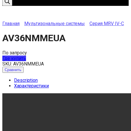
Главная
Мультизональные системы
Серия MRV IV-C
AV36NMMEUA
По запросу
Где купить
SKU:
AV36NMMEUA
Сравнить
Description
Характеристики