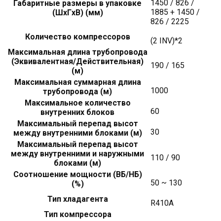
1450 / 826 /
Габаритные размеры в упаковке
1885 + 1450 /
(ШxГxВ) (мм)
826 / 2225
Количество компрессоров
(2 INV)*2
Максимальная длина трубопровода
(Эквивалентная/Действительная)
190 / 165
(м)
Максимальная суммарная длина
1000
трубопровода (м)
Максимальное количество
60
внутренних блоков
Максимальный перепад высот
30
между внутренними блоками (м)
Максимальный перепад высот
между внутренними и наружными
110 / 90
блоками (м)
Соотношение мощности (ВБ/НБ)
50 ~ 130
(%)
Тип хладагента
R410A
Тип компрессора