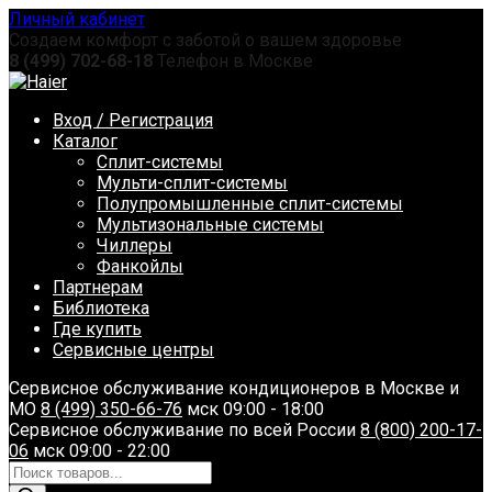
Перейти
Личный кабинет
к
Создаем комфорт с заботой о вашем здоровье
содержанию
8 (499) 702-68-18
Телефон в Москве
Вход / Регистрация
Каталог
Сплит-системы
Мульти-сплит-системы
Полупромышленные сплит-системы
Мультизональные системы
Чиллеры
Фанкойлы
Партнерам
Библиотека
Где купить
Сервисные центры
Сервисное обслуживание кондиционеров в Москве и
МО
8 (499) 350-66-76
мск 09:00 - 18:00
Сервисное обслуживание по всей России
8 (800) 200-17-
06
мск 09:00 - 22:00
Поиск
товаров