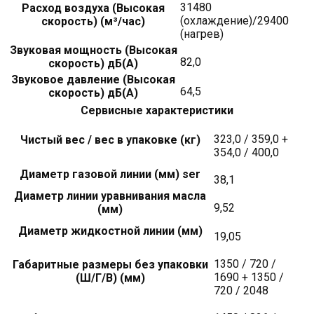
31480
Расход воздуха (Высокая
(охлаждение)/29400
скорость) (м³/час)
(нагрев)
Звуковая мощность (Высокая
82,0
скорость) дБ(А)
Звуковое давление (Высокая
64,5
скорость) дБ(А)
Сервисные характеристики
323,0 / 359,0 +
Чистый вес / вес в упаковке (кг)
354,0 / 400,0
Диаметр газовой линии (мм) ser
38,1
Диаметр линии уравнивания масла
9,52
(мм)
Диаметр жидкостной линии (мм)
19,05
1350 / 720 /
Габаритные размеры без упаковки
1690 + 1350 /
(Ш/Г/В) (мм)
720 / 2048