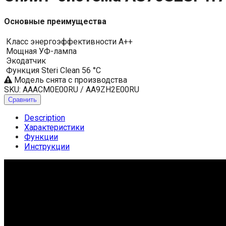
Основные преимущества
Класс энергоэффективности A++
Мощная УФ-лампа
Экодатчик
Функция Steri Clean 56 °C
Модель снята с производства
SKU:
AAACM0E00RU / AA9ZH2E00RU
Сравнить
Description
Характеристики
Функции
Инструкции