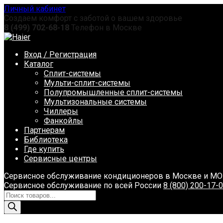
Перейти
Личный кабинет
к
Создаем комфорт с заботой о вашем здоровье
содержанию
8 (499) 702-68-18
Телефон в Москве
Вход / Регистрация
Каталог
Сплит-системы
Мульти-сплит-системы
Полупромышленные сплит-системы
Мультизональные системы
Чиллеры
Фанкойлы
Партнерам
Библиотека
Где купить
Сервисные центры
Сервисное обслуживание кондиционеров в Москве и М
Сервисное обслуживание по всей России
8 (800) 200-17-
Поиск
товаров