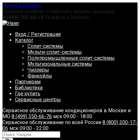
Перейти
Личный кабинет
к
Создаем комфорт с заботой о вашем здоровье
содержанию
8 (499) 702-68-18
Телефон в Москве
Вход / Регистрация
Каталог
Сплит-системы
Мульти-сплит-системы
Полупромышленные сплит-системы
Мультизональные системы
Чиллеры
Фанкойлы
Партнерам
Библиотека
Где купить
Сервисные центры
Сервисное обслуживание кондиционеров в Москве и
МО
8 (499) 350-66-76
мск 09:00 - 18:00
Сервисное обслуживание по всей России
8 (800) 200-17-
06
мск 09:00 - 22:00
Поиск
товаров