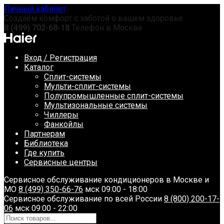
Перейти
Личный кабинет
к
Создаем комфорт с заботой о вашем здоровье
содержанию
8 (499) 702-68-18
Телефон в Москве
Вход / Регистрация
Каталог
Сплит-системы
Мульти-сплит-системы
Полупромышленные сплит-системы
Мультизональные системы
Чиллеры
Фанкойлы
Партнерам
Библиотека
Где купить
Сервисные центры
Сервисное обслуживание кондиционеров в Москве и
МО
8 (499) 350-66-76
мск 09:00 - 18:00
Сервисное обслуживание по всей России
8 (800) 200-17-
06
мск 09:00 - 22:00
Поиск