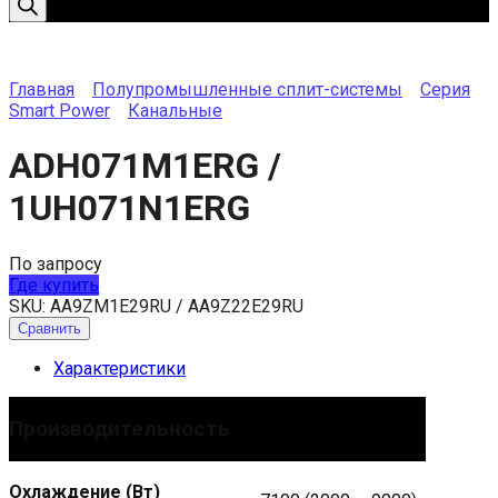
Главная
Полупромышленные сплит-системы
Серия
Smart Power
Канальные
ADH071M1ERG /
1UH071N1ERG
По запросу
Где купить
SKU:
AA9ZM1E29RU / AA9Z22E29RU
Сравнить
Характеристики
Производительность
Охлаждение (Вт)