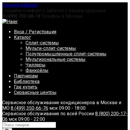
Перейти
Личный кабинет
к
Создаем комфорт с заботой о вашем здоровье
содержанию
8 (499) 702-68-18
Телефон в Москве
Вход / Регистрация
Каталог
Сплит-системы
Мульти-сплит-системы
Полупромышленные сплит-системы
Мультизональные системы
Чиллеры
Фанкойлы
Партнерам
Библиотека
Где купить
Сервисные центры
Сервисное обслуживание кондиционеров в Москве и
МО
8 (499) 350-66-76
мск 09:00 - 18:00
Сервисное обслуживание по всей России
8 (800) 200-17-
06
мск 09:00 - 22:00
Поиск
товаров