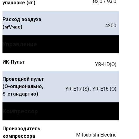
82,0 / 93,0
упаковке (кг)
Расход воздуха
4200
(м³/час)
Управление
ИК-Пульт
YR-HD(O)
Проводной пульт
(О-опционально,
YR-E17 (S) ; YR-E16 (O)
S-стандартно)
Компрессор
Производитель
Mitsubishi Electric
компрессора