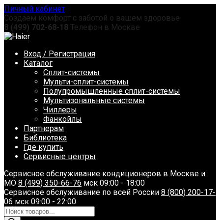
Перейти
Личный кабинет
к
Создаем комфорт с заботой о вашем здоровье
содержанию
8 (499) 702-68-18
Телефон в Москве
Вход / Регистрация
Каталог
Сплит-системы
Мульти-сплит-системы
Полупромышленные сплит-системы
Мультизональные системы
Чиллеры
Фанкойлы
Партнерам
Библиотека
Где купить
Сервисные центры
Сервисное обслуживание кондиционеров в Москве и
МО
8 (499) 350-66-76
мск 09:00 - 18:00
Сервисное обслуживание по всей России
8 (800) 200-17-
06
мск 09:00 - 22:00
Поиск
товаров