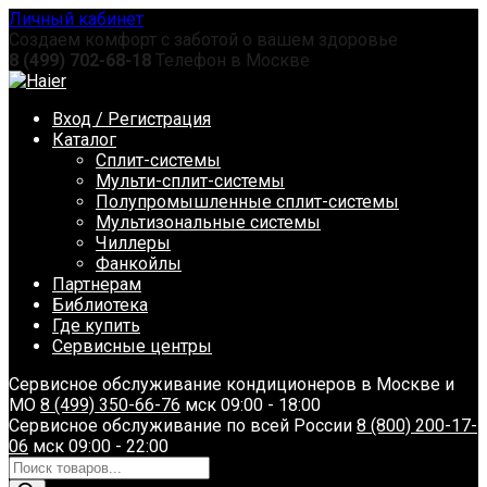
Перейти
Личный кабинет
к
Создаем комфорт с заботой о вашем здоровье
содержанию
8 (499) 702-68-18
Телефон в Москве
Вход / Регистрация
Каталог
Сплит-системы
Мульти-сплит-системы
Полупромышленные сплит-системы
Мультизональные системы
Чиллеры
Фанкойлы
Партнерам
Библиотека
Где купить
Сервисные центры
Сервисное обслуживание кондиционеров в Москве и
МО
8 (499) 350-66-76
мск 09:00 - 18:00
Сервисное обслуживание по всей России
8 (800) 200-17-
06
мск 09:00 - 22:00
Поиск
товаров