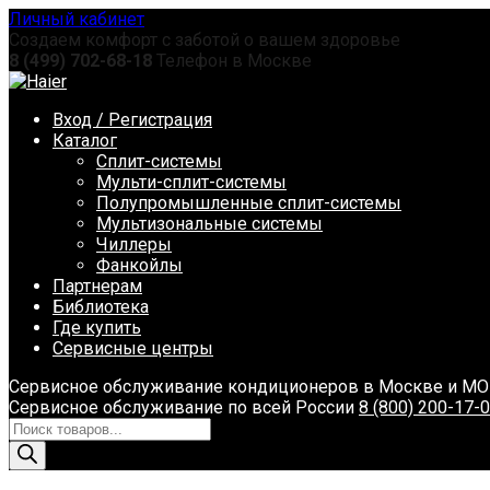
Перейти
Личный кабинет
к
Создаем комфорт с заботой о вашем здоровье
содержанию
8 (499) 702-68-18
Телефон в Москве
Вход / Регистрация
Каталог
Сплит-системы
Мульти-сплит-системы
Полупромышленные сплит-системы
Мультизональные системы
Чиллеры
Фанкойлы
Партнерам
Библиотека
Где купить
Сервисные центры
Сервисное обслуживание кондиционеров в Москве и М
Сервисное обслуживание по всей России
8 (800) 200-17-
Поиск
товаров