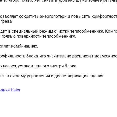
тилятора позволяет снизить уровень шума, точнее регули
позволяет сократить энергопотери и повысить комфортнос
грева.
ит в специальный режим очистки теплообменника. Компре
 грязь с поверхности теплообменника.
 сплит комбинациях.
офильность блока, что значительно расширяет возможнос
насоса, установленного внутри блока.
ь в систему управления и диспетчеризации здания.
ания Haier