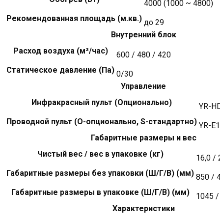
4000 (1000 ~ 4800)
Рекомендованная площадь (м.кв.)
до 29
Внутренний блок
Расход воздуха (м³/час)
600 / 480 / 420
Статическое давление (Па)
0/30
Управление
Инфракрасный пульт (Опционально)
YR-H
Проводной пульт (О-опционально, S-стандартно)
YR-E17
Габаритные размеры и вес
Чистый вес / вес в упаковке (кг)
16,0 / 
Габаритные размеры без упаковки (Ш/Г/В) (мм)
850 / 
Габаритные размеры в упаковке (Ш/Г/В) (мм)
1045 /
Характеристики