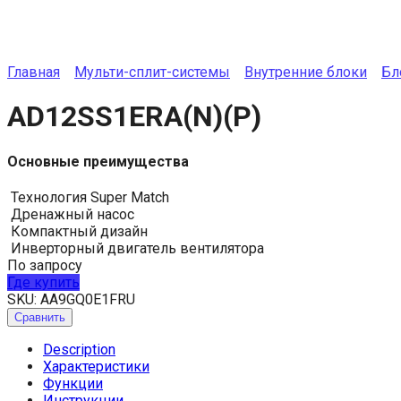
Главная
Мульти-сплит-системы
Внутренние блоки
Бл
AD12SS1ERA(N)(P)
Основные преимущества
Технология Super Match
Дренажный насос
Компактный дизайн
Инверторный двигатель вентилятора
По запросу
Где купить
SKU:
AA9GQ0E1FRU
Сравнить
Description
Характеристики
Функции
Инструкции