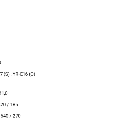
D
 (S) ; YR-E16 (O)
21,0
420 / 185
 540 / 270