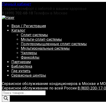
Перейти
Личный кабинет
к
Создаем комфорт с заботой о вашем здоровье
содержанию
8 (499) 702-68-18
Телефон в Москве
Вход / Регистрация
Каталог
Сплит-системы
Мульти-сплит-системы
Полупромышленные сплит-системы
Мультизональные системы
Чиллеры
Фанкойлы
Партнерам
Библиотека
Где купить
Сервисные центры
Сервисное обслуживание кондиционеров в Москве и М
Сервисное обслуживание по всей России
8 (800) 200-17-
Поиск
товаров