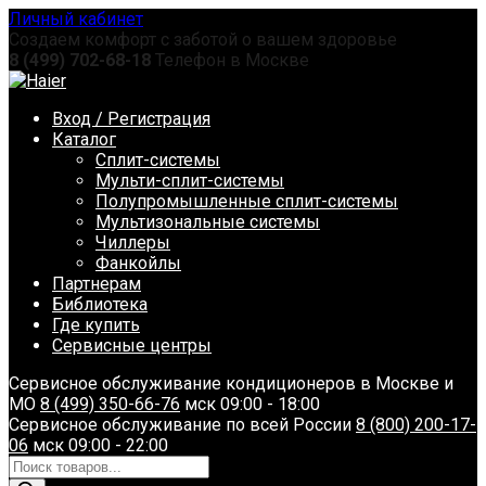
Перейти
Личный кабинет
к
Создаем комфорт с заботой о вашем здоровье
содержанию
8 (499) 702-68-18
Телефон в Москве
Вход / Регистрация
Каталог
Сплит-системы
Мульти-сплит-системы
Полупромышленные сплит-системы
Мультизональные системы
Чиллеры
Фанкойлы
Партнерам
Библиотека
Где купить
Сервисные центры
Сервисное обслуживание кондиционеров в Москве и
МО
8 (499) 350-66-76
мск 09:00 - 18:00
Сервисное обслуживание по всей России
8 (800) 200-17-
06
мск 09:00 - 22:00
Поиск
товаров