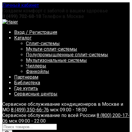
Перейти
Личный кабинет
к
Создаем комфорт с заботой о вашем здоровье
содержанию
8 (499) 702-68-18
Телефон в Москве
Вход / Регистрация
Каталог
Сплит-системы
Мульти-сплит-системы
Полупромышленные сплит-системы
Мультизональные системы
Чиллеры
Фанкойлы
Партнерам
Библиотека
Где купить
Сервисные центры
Сервисное обслуживание кондиционеров в Москве и
МО
8 (499) 350-66-76
мск 09:00 - 18:00
Сервисное обслуживание по всей России
8 (800) 200-17-
06
мск 09:00 - 22:00
Поиск
товаров