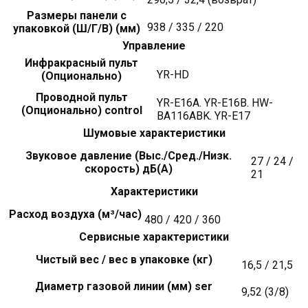
Размеры панели с
938 / 335 / 220
упаковкой (Ш/Г/В) (мм)
Управление
Инфракрасный пульт
YR-HD
(Опционально)
Проводной пульт
YR-E16A. YR-E16B. HW-
(Опционально) control
BA116ABK. YR-E17
Шумовые характеристики
Звуковое давление (Выс./Сред./Низк.
27 / 24 /
скорость) дБ(А)
21
Характеристики
Расход воздуха (м³/час)
480 / 420 / 360
Сервисные характеристики
Чистый вес / вес в упаковке (кг)
16,5 / 21,5
Диаметр газовой линии (мм) ser
9,52 (3/8)