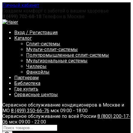
Перейти
Личный кабинет
к
Создаем комфорт с заботой о вашем здоровье
содержанию
8 (499) 702-68-18
Телефон в Москве
Вход / Регистрация
Каталог
Сплит-системы
Мульти-сплит-системы
Полупромышленные сплит-системы
Мультизональные системы
Чиллеры
Фанкойлы
Партнерам
Библиотека
Где купить
Сервисные центры
Сервисное обслуживание кондиционеров в Москве и
МО
8 (499) 350-66-76
мск 09:00 - 18:00
Сервисное обслуживание по всей России
8 (800) 200-17-
06
мск 09:00 - 22:00
Поиск
товаров