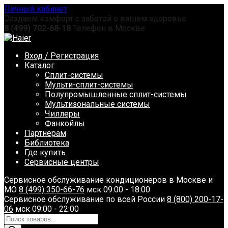
Перейти
Личный кабинет
к
Создаем комфорт с заботой о вашем здоровье
содержанию
8 (499) 702-68-18
Телефон в Москве
Вход / Регистрация
Каталог
Сплит-системы
Мульти-сплит-системы
Полупромышленные сплит-системы
Мультизональные системы
Чиллеры
Фанкойлы
Партнерам
Библиотека
Где купить
Сервисные центры
Сервисное обслуживание кондиционеров в Москве и
МО
8 (499) 350-66-76
мск 09:00 - 18:00
Сервисное обслуживание по всей России
8 (800) 200-17-
06
мск 09:00 - 22:00
Поиск
товаров