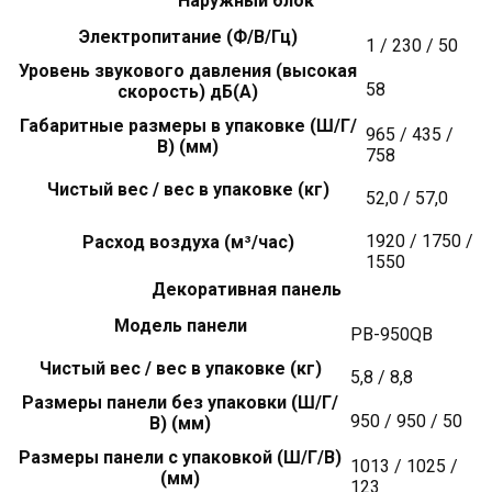
Наружный блок
Электропитание (Ф/В/Гц)
1 / 230 / 50
Уровень звукового давления (высокая
58
скорость) дБ(А)
Габаритные размеры в упаковке (Ш/Г/
965 / 435 /
В) (мм)
758
Чистый вес / вес в упаковке (кг)
52,0 / 57,0
1920 / 1750 /
Расход воздуха (м³/час)
1550
Декоративная панель
Модель панели
PB-950QB
Чистый вес / вес в упаковке (кг)
5,8 / 8,8
Размеры панели без упаковки (Ш/Г/
950 / 950 / 50
В) (мм)
Размеры панели с упаковкой (Ш/Г/В)
1013 / 1025 /
(мм)
123