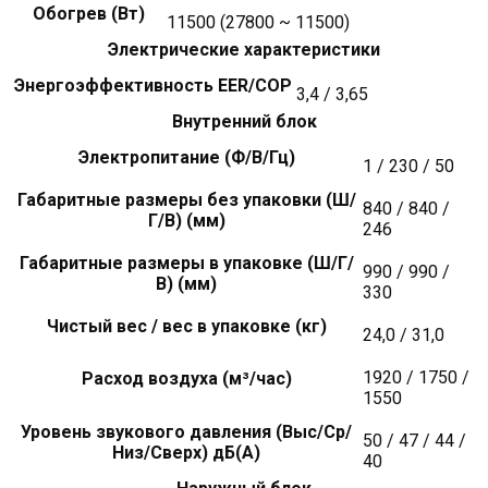
Обогрев (Вт)
11500 (27800 ~ 11500)
Электрические характеристики
Энергоэффективность EER/COP
3,4 / 3,65
Внутренний блок
Электропитание (Ф/В/Гц)
1 / 230 / 50
Габаритные размеры без упаковки (Ш/
840 / 840 /
Г/В) (мм)
246
Габаритные размеры в упаковке (Ш/Г/
990 / 990 /
В) (мм)
330
Чистый вес / вес в упаковке (кг)
24,0 / 31,0
1920 / 1750 /
Расход воздуха (м³/час)
1550
Уровень звукового давления (Выс/Ср/
50 / 47 / 44 /
Низ/Сверх) дБ(А)
40