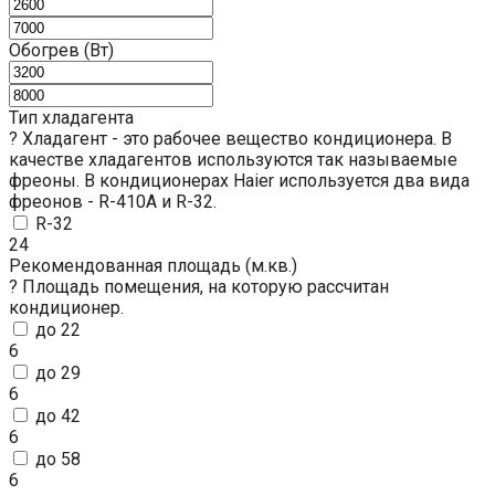
Обогрев (Вт)
Тип хладагента
?
Хладагент - это рабочее вещество кондиционера. В
качестве хладагентов используются так называемые
фреоны. В кондиционерах Haier используется два вида
фреонов - R-410A и R-32.
R-32
24
Рекомендованная площадь (м.кв.)
?
Площадь помещения, на которую рассчитан
кондиционер.
до 22
6
до 29
6
до 42
6
до 58
6