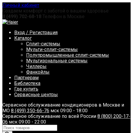
Перейти
Личный кабинет
к
Создаем комфорт с заботой о вашем здоровье
содержанию
8 (499) 702-68-18
Телефон в Москве
Вход / Регистрация
Каталог
Сплит-системы
Мульти-сплит-системы
Полупромышленные сплит-системы
Мультизональные системы
Чиллеры
Фанкойлы
Партнерам
Библиотека
Где купить
Сервисные центры
Сервисное обслуживание кондиционеров в Москве и
МО
8 (499) 350-66-76
мск 09:00 - 18:00
Сервисное обслуживание по всей России
8 (800) 200-17-
06
мск 09:00 - 22:00
Поиск
товаров